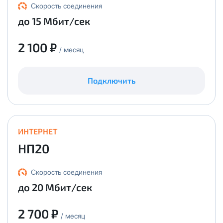
Получить новые сетевые реквизиты можно по
Скорость соединения
эл.почте
support@vermont-it.ru
или телефону
+7
до 15 Мбит/сек
(495) 543-88-50
.
2 100 ₽
/ месяц
Подключить
ИНТЕРНЕТ
НП20
Скорость соединения
до 20 Мбит/сек
2 700 ₽
/ месяц