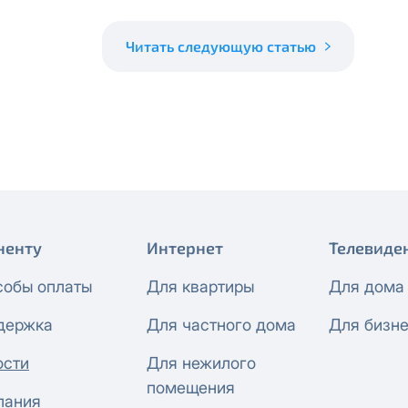
Читать следующую статью
ненту
Интернет
Телевиде
собы оплаты
Для квартиры
Для дома
держка
Для частного дома
Для бизн
ости
Для нежилого
помещения
пания