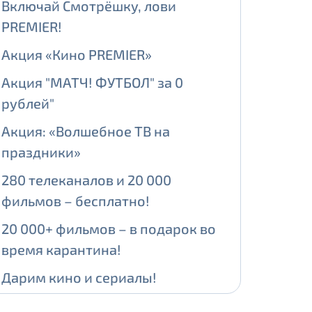
Включай Смотрёшку, лови
PREMIER!
ении обработки персональных
Акция «Кино PREMIER»
Акция "МАТЧ! ФУТБОЛ" за 0
рублей"
На карте
Акция: «Волшебное ТВ на
праздники»
ии обработки персональных
280 телеканалов и 20 000
едующее выделение публичного IP
фильмов – бесплатно!
й IP адрес -
5000 рублей
20 000+ фильмов – в подарок во
сетевых реквизитов.
время карантина!
Дарим кино и сериалы!
едоставления услуги.
адрес в течение трех календарных
Больше ТВ-каналов для всех!