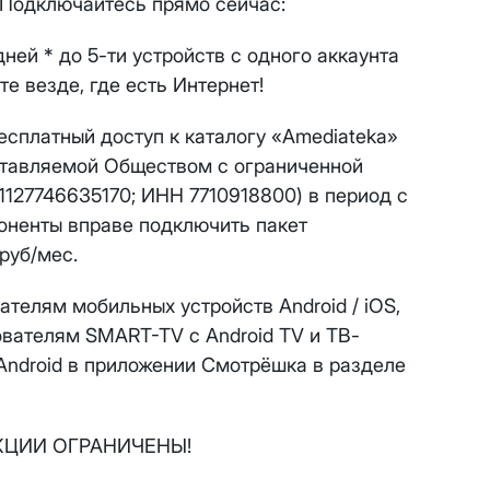
 будет автоматически изменен на приватный IP-адрес и п
 Подключайтесь прямо сейчас:
ез дополнительного уведомления.
дней * до 5-ти устройств с одного аккаунта
визиты можно по эл.почте
support@vermont-it.ru
или телеф
те везде, где есть Интернет!
есплатный доступ к каталогу «Amediateka»
оставляемой Обществом с ограниченной
127746635170; ИНН 7710918800) в период с
абоненты вправе подключить пакет
руб/мес.
ателям мобильных устройств Android / iOS,
зователям SMART-TV с Android TV и ТВ-
Android в приложении Смотрёшка в разделе
КЦИИ ОГРАНИЧЕНЫ!