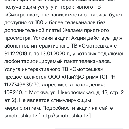
Отправить
получающим услугу интерактивного ТВ
Email
*
Телевидение
«Смотрешка», вне зависимости от тарифа будет
КС 300
Email
*
Я даю
согласие на обработку персональных данных
в
доступно от 180 и более телеканалов без
соответствии с
Политикой в отношении обработки
Аренда оборудования
дополнительной платы! Желаем приятного
НП20
персональных данных
просмотра! Условия акции: Акция действует для
Я даю
согласие на обработку персональных данных
в
абонентов интерактивного ТВ «Смотрешка» с
КС 500
соответствии с
Политикой в отношении обработки
Адрес подключения
*
31.12.2019 г. по 13.01.2020 г., у которых подключен
персональных данных
любой тарифицируемый пакет телеканалов.
НП30
Отправить
Услуга интерактивного ТВ «Смотрешка»
предоставляется ООО «Лаи?фСтрим» (ОГРН
НП50
Я даю
согласие на обработку персональных данных
в
1127746635170, адрес места нахождения:
соответствии с
Политикой в отношении обработки
персональных данных
109240, г. Москва, ул. Николоямская, д. 13, стр. 2,
Выделение публичного IP адреса один раз
НП100
эт. 2). Не является стимулирующим
осуществляется бесплатно, за каждое
Отправить
последующее выделение публичного IP адреса с
мероприятием. Подробности акции на сайте
Стандарт
лицевого счета единовременно списывается
3000
smotreshka.tv [ http://smotreshka.tv ] .
рублей.
МойДом100