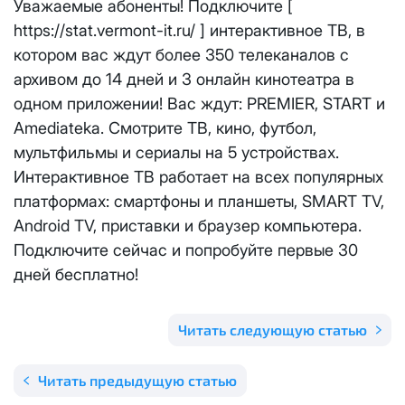
Уважаемые абоненты! Подключите [
Отправить
https://stat.vermont-it.ru/ ] интерактивное ТВ, в
Email
*
Телевидение
КС 300
Email
*
котором вас ждут более 350 телеканалов с
Я даю
согласие на обработку персональных данных
в
архивом до 14 дней и 3 онлайн кинотеатра в
соответствии с
Политикой в отношении обработки
Аренда оборудования
НП20
персональных данных
одном приложении! Вас ждут: PREMIER, START и
Amediateka. Смотрите ТВ, кино, футбол,
Я даю
согласие на обработку персональных данных
в
КС 500
соответствии с
Политикой в отношении обработки
Адрес подключения
*
мультфильмы и сериалы на 5 устройствах.
персональных данных
Интерактивное ТВ работает на всех популярных
НП30
платформах: смартфоны и планшеты, SMART TV,
Отправить
Android TV, приставки и браузер компьютера.
НП50
Подключите сейчас и попробуйте первые 30
Я даю
согласие на обработку персональных данных
в
соответствии с
Политикой в отношении обработки
дней бесплатно!
персональных данных
Выделение публичного IP адреса один раз
НП100
осуществляется бесплатно, за каждое
Отправить
Читать следующую статью
последующее выделение публичного IP адреса с
Стандарт
лицевого счета единовременно списывается
3000
рублей.
Читать предыдущую статью
МойДом100