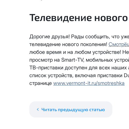
КС 300
Аренда оборудования
Телевидение нового
Я даю
согласие на обработку
данных
НП20
Адрес подключения
*
Отправить
Дорогие друзья! Рады сообщить, что у
КС 500
телевидение нового поколения!
Смотрё
любое время и на любом устройстве! Не
НП30
просмотр на Smart-TV, мобильных устро
Я даю
согласие на обработку 
ТВ-приставки доступен для всех наших
НП50
данных
Выделение публичного IP ад
список устройств, включая приставки 
адреса с лицевого счета ед
странице
www.vermont-it.ru/smotreshka
Отправить
НП100
Единовременный платеж за см
Активация услуги производит
Стандарт
Ежемесячная абонентская пла
Читать предыдущую статью
Оформляя заявку на выделени
МойДом100
Блокировка данной услуги не