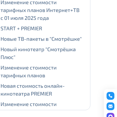
Изменение стоимости
тарифных планов Интернет+ТВ
ении обработки персональных
с 01 июля 2025 года
START + PREMIER
Новые ТВ-пакеты в "Смотрёшке"
На карте
Новый кинотеатр "Смотрёшка
Плюс"
ии обработки персональных
Изменение стоимости
едующее выделение публичного IP
тарифных планов
й IP адрес -
5000 рублей
Новая стоимость онлайн-
сетевых реквизитов.
кинотеатра PREMIER
Изменение стоимости
едоставления услуги.
адрес в течение трех календарных
тарифных планов