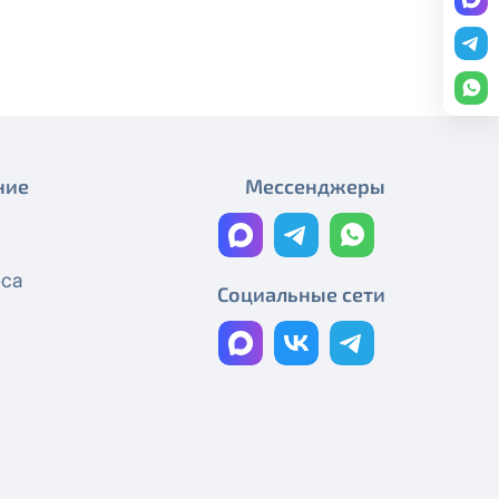
редоставление услуги публичный
Изменение стоимости ТВ-
пакетов (тарифных планов)
ону
+7 (495) 543-88-50
.
Новая стоимость подписки
Amediateka
Изменения в составе ТВ-
ние
Мессенджеры
пакетов и тарифах
Новая стоимость онлайн-
еса
кинотеатра PREMIER
Социальные сети
Изменения в телеканалах
350+ ТВ-каналов и 3 онлайн-
кинотеатра
Изменения в телеканалах