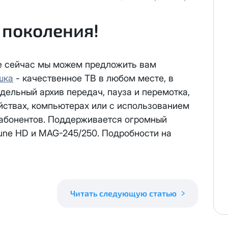
 поколения!
 персональных данных
в соответствии с
Политикой в отнош
же сейчас мы можем предложить вам
шка
- качественное ТВ в любом месте, в
дельный архив передач, пауза и перемотка,
йствах, компьютерах или с использованием
персональных данных
в соответствии с
Политикой в отношен
 абонентов. Поддерживается огромный
реса один раз осуществляется бесплатно, за каждое посл
Dune HD и MAG-245/250. Подробности на
иновременно списывается
3000 рублей.
ену выделенного публичного IP адреса на новый публичны
ся на следующий рабочий день после отправки Вам новых 
та за публичный IP-адрес составляет
100 руб.
Читать следующую статью
е публичного IP-адреса, Вы соглашаетесь с условиями пр
возможна. При отсутствии оплаты за услугу публичный IP-