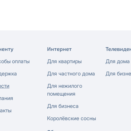
 будет автоматически изменен на приватный IP-адрес и п
ез дополнительного уведомления.
визиты можно по эл.почте
support@vermont-it.ru
или телеф
ненту
Интернет
Телевиде
собы оплаты
Для квартиры
Для дома
держка
Для частного дома
Для бизн
ости
Для нежилого
помещения
пания
Для бизнеса
акты
Королёвские сосны