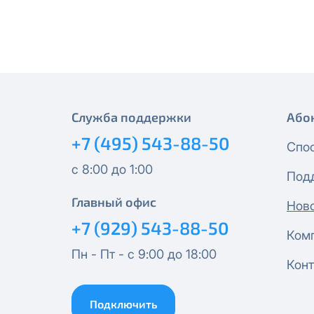
месяцев, публичный IP-адрес
Спутник 40
IP-адрес будет прекращено б
Получить новые сетевые рек
Оптима
Спутник 100
Служба поддержки
Або
МойДом200
+7 (495) 543-88-50
Спо
Спутник 200
с 8:00 до 1:00
Под
МойДом300
Главный офис
Нов
+7 (929) 543-88-50
Ком
Эксклюзив
Пн - Пт - с 9:00 до 18:00
Конт
МойДом500
Подключить
Спутник 300