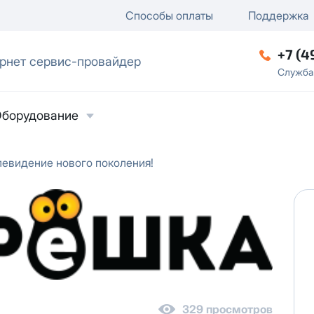
ключение
ку
еление / отключение публи
Способы оплаты
Поддержка
+7 (4
рнет сервис-провайдер
ческое лицо
Служба
борудование
левидение нового поколения!
ласие на обработку персональных данных
в
твии с
Политикой в отношении обработки
ьных данных
329 просмотров