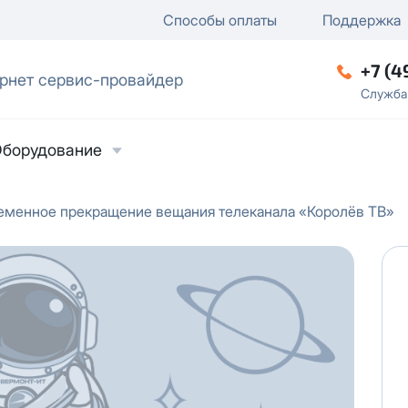
ключение
ку
еление / отключение публи
Способы оплаты
Поддержка
+7 (4
рнет сервис-провайдер
ческое лицо
Служба
борудование
еменное прекращение вещания телеканала «Королёв ТВ»
ласие на обработку персональных данных
в
твии с
Политикой в отношении обработки
ьных данных