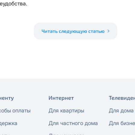
 будет автоматически изменен на приватный IP-адрес и п
еудобства.
ез дополнительного уведомления.
визиты можно по эл.почте
support@vermont-it.ru
или телеф
Читать следующую статью
ненту
Интернет
Телевиде
собы оплаты
Для квартиры
Для дома
держка
Для частного дома
Для бизн