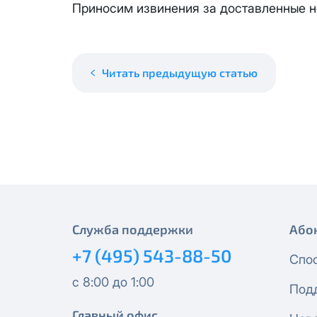
месяцев, публичный IP-адрес
Приносим извинения за доставленные н
Спутник 40
IP-адрес будет прекращено б
Получить новые сетевые рек
Оптима
Читать предыдущую статью
Спутник 100
МойДом200
Спутник 200
МойДом300
Служба поддержки
Або
Эксклюзив
+7 (495) 543-88-50
Спо
МойДом500
с 8:00 до 1:00
Под
Главный офис
Спутник 300