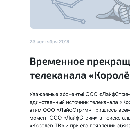
КС 300
Аренда оборудования
Я даю
согласие на обработку
данных
НП20
Адрес подключения
*
Отправить
КС 500
23 сентября 2019
НП30
Временное прекращ
Я даю
согласие на обработку 
телеканала «Королё
НП50
данных
Выделение публичного IP ад
адреса с лицевого счета ед
Отправить
НП100
Единовременный платеж за см
Уважаемые абоненты! ООО «ЛайфСтрим»
Активация услуги производит
единственный источник телеканала «Кор
Стандарт
Ежемесячная абонентская пла
этим ООО «ЛайфСтрим» пришлось време
Оформляя заявку на выделени
момент ООО «ЛайфСтрим» в поиске аль
МойДом100
Блокировка данной услуги не
«Королёв ТВ» и при его появлении обяз