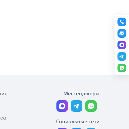
редоставление услуги публичный
Изменение стоимости ТВ-
пакетов (тарифных планов)
ону
+7 (495) 543-88-50
.
Новая стоимость подписки
Amediateka
Изменения в составе ТВ-
пакетов и тарифах
Новая стоимость онлайн-
кинотеатра PREMIER
Изменения в телеканалах
ние
Мессенджеры
350+ ТВ-каналов и 3 онлайн-
кинотеатра
еса
Изменения в телеканалах
Социальные сети