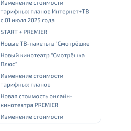
Изменение стоимости
тарифных планов Интернет+ТВ
ении обработки персональных
с 01 июля 2025 года
START + PREMIER
Новые ТВ-пакеты в "Смотрёшке"
На карте
Новый кинотеатр "Смотрёшка
Плюс"
ии обработки персональных
Изменение стоимости
едующее выделение публичного IP
тарифных планов
й IP адрес -
5000 рублей
Новая стоимость онлайн-
сетевых реквизитов.
кинотеатра PREMIER
Изменение стоимости
едоставления услуги.
адрес в течение трех календарных
тарифных планов