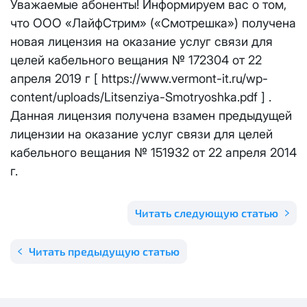
Уважаемые абоненты! Информируем вас о том,
Отправить
что ООО «ЛайфСтрим» («Смотрешка») получена
Email
*
Телевидение
КС 300
Email
*
новая лицензия на оказание услуг связи для
Я даю
согласие на обработку персональных данных
в
целей кабельного вещания № 172304 от 22
соответствии с
Политикой в отношении обработки
Аренда оборудования
НП20
персональных данных
апреля 2019 г [ https://www.vermont-it.ru/wp-
content/uploads/Litsenziya-Smotryoshka.pdf ] .
Я даю
согласие на обработку персональных данных
в
КС 500
соответствии с
Политикой в отношении обработки
Адрес подключения
*
Данная лицензия получена взамен предыдущей
персональных данных
лицензии на оказание услуг связи для целей
НП30
кабельного вещания № 151932 от 22 апреля 2014
Отправить
г.
НП50
Я даю
согласие на обработку персональных данных
в
соответствии с
Политикой в отношении обработки
Читать следующую статью
персональных данных
Выделение публичного IP адреса один раз
НП100
осуществляется бесплатно, за каждое
Отправить
Читать предыдущую статью
последующее выделение публичного IP адреса с
Стандарт
лицевого счета единовременно списывается
3000
рублей.
МойДом100