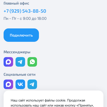
Получить новые сетевые реквизиты можно по
Главный офис
Спутник 300
эл.почте
support@vermont-it.ru
или телефону
+7
+7 (929) 543-88-50
(495) 543-88-50
.
Эксклюзив + Кино
Пн - Пт - с 9:00 до 18:00
Спутник 500
Подключить
Публичный Новый
Мессенджеры
Публичный Лайт
Коммерческий
Социальные сети
Коммерческий Лайт
МойДом1000*
Наш сайт использует файлы cookie. Продолжая
Лицензии и сертификаты
использовать наш сайт или нажав кнопку «Принять»,