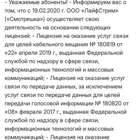
- Уважаемые абоненты! - Информируем вас о
Отправить
том, что с 19.02.2020 г. ООО «ЛайфСтрим»
Email
*
Телевидение
КС 300
Email
*
(«Смотрешка») осуществляет свою
Я даю
согласие на обработку персональных данных
в
деятельность на основании следующих
соответствии с
Политикой в отношении обработки
Аренда оборудования
НП20
персональных данных
лицензий: - Лицензия на оказание услуг связи
для целей кабельного вещания № 180819 от
Я даю
согласие на обработку персональных данных
в
КС 500
соответствии с
Политикой в отношении обработки
Адрес подключения
*
«22» апреля 2019 г., выданная Федеральной
персональных данных
службой по надзору в сфере связи,
НП30
информационных технологий и массовых
Отправить
коммуникаций; - Лицензия на оказание услуг
НП50
связи по передаче данных, за исключением
Я даю
согласие на обработку персональных данных
в
соответствии с
Политикой в отношении обработки
услуг связи по передаче данных для целей
персональных данных
Выделение публичного IP адреса один раз
НП100
передачи голосовой информации № 180820 от
осуществляется бесплатно, за каждое
Отправить
«08» февраля 2017 г., выданная Федеральной
последующее выделение публичного IP адреса с
Стандарт
службой по надзору в сфере связи,
лицевого счета единовременно списывается
3000
информационных технологий и массовых
рублей.
МойДом100
коммуникаций; - Лицензия на оказание