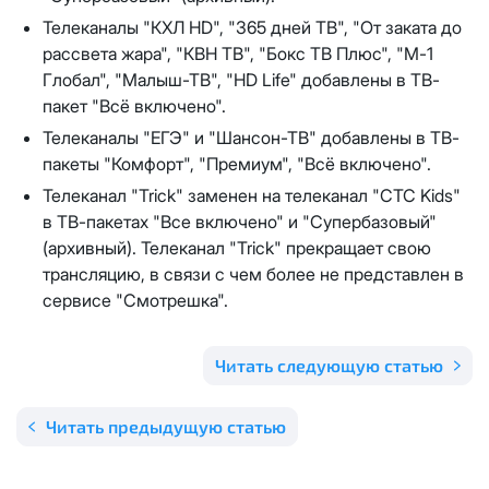
Единовременный платеж за смену выделенного
публичного IP адреса на новый публичный IP адрес
Телеканалы "КХЛ HD", "365 дней ТВ", "От заката до
Спутник 40
-
5000 рублей
рассвета жара", "КВН ТВ", "Бокс ТВ Плюс", "М-1
Глобал", "Малыш-ТВ", "HD Life" добавлены в ТВ-
Активация услуги производится на следующий
Оптима
пакет "Всё включено".
рабочий день после отправки Вам новых сетевых
реквизитов.
Телеканалы "ЕГЭ" и "Шансон-ТВ" добавлены в ТВ-
Спутник 100
пакеты "Комфорт", "Премиум", "Всё включено".
Ежемесячная абонентская плата за публичный IP-
адрес составляет
100 руб.
Телеканал "Trick" заменен на телеканал "СТС Kids"
МойДом200
в ТВ-пакетах "Все включено" и "Супербазовый"
Оформляя заявку на выделение публичного IP-
(архивный). Телеканал "Trick" прекращает свою
адреса, Вы соглашаетесь с условиями
трансляцию, в связи с чем более не представлен в
Спутник 200
предоставления услуги.
сервисе "Смотрешка".
Блокировка данной услуги невозможна. При
МойДом300
отсутствии оплаты за услугу публичный IP-адрес в
течение трех календарных месяцев, публичный IP-
Читать следующую статью
адрес будет автоматически изменен на приватный
Эксклюзив
IP-адрес и предоставление услуги публичный IP-
Читать предыдущую статью
адрес будет прекращено без дополнительного
МойДом500
уведомления.