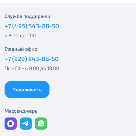
Получить новые сетевые реквизиты можно по
Спутник 300
эл.почте
support@vermont-it.ru
или телефону
+7
Служба поддержки
(495) 543-88-50
.
Эксклюзив + Кино
+7 (495) 543-88-50
с 8:00 до 1:00
Спутник 500
Главный офис
Публичный Новый
+7 (929) 543-88-50
Пн - Пт - с 9:00 до 18:00
Публичный Лайт
Коммерческий
Подключить
Коммерческий Лайт
Мессенджеры
МойДом1000*