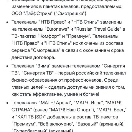
Отправить
изменениях в пакетах каналов, предоставляемых
Email
*
Телевидение
ООО "ЛайфСтрим" ("Смотрешка"):
КС 300
Email
*
Я даю
согласие на обработку персональных данных
в
Телеканалы "НТВ Право" и "НТВ Стиль" заменены
соответствии с
Политикой в отношении обработки
Аренда оборудования
на телеканалы "Euronews" и "Russian Travel Guide" в
НП20
персональных данных
ТВ-пакетах "Комфорт" и "Премиум". Телеканалы
Я даю
согласие на обработку персональных данных
в
"НТВ Право" и "НТВ Стиль" исключены из состава
КС 500
соответствии с
Политикой в отношении обработки
Адрес подключения
*
сервиса "Смотрешка" в связи с окончанием срока
персональных данных
действия договора.
НП30
Отправить
Телеканал "Зима" заменен телеканалом "Синергия
ТВ". "Синергия ТВ" - первый российский телеканал
НП50
бизнес-образования от профессионалов. Среди
Я даю
согласие на обработку персональных данных
в
главных целей – сделать доступными знания о том,
соответствии с
Политикой в отношении обработки
как стать эффективнее, умнее и богаче!
персональных данных
Выделение публичного IP адреса один раз
НП100
осуществляется бесплатно, за каждое
Телеканалы "МАТЧ! Арена", "МАТЧ! Игра", "МАТЧ!
Отправить
последующее выделение публичного IP адреса с
СТРАНА" (ранее "МАТЧ! Наш Спорт"), "МАТЧ! Боец"
Стандарт
лицевого счета единовременно списывается
3000
и "КХЛ ТВ (SD)" добавлены в состав ТВ-пакетов
рублей.
"Премиум", "Всё включено", "Базовый" (архивный),
МойДом100
"Супербазовый" (архивный).