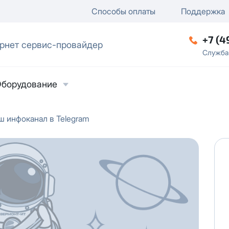
ключение
ку
еление / отключение публи
Способы оплаты
Поддержка
+7 (4
рнет сервис-провайдер
ческое лицо
Служба
борудование
ш инфоканал в Telegram
ласие на обработку персональных данных
в
твии с
Политикой в отношении обработки
ьных данных