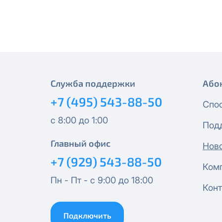
месяцев, публичный IP-адрес
Спутник 40
IP-адрес будет прекращено б
Получить новые сетевые рек
Оптима
Спутник 100
Служба поддержки
Або
МойДом200
+7 (495) 543-88-50
Спо
Спутник 200
с 8:00 до 1:00
Под
МойДом300
Главный офис
Нов
+7 (929) 543-88-50
Ком
Эксклюзив
Пн - Пт - с 9:00 до 18:00
Конт
МойДом500
Подключить
Спутник 300