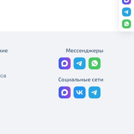
редоставление услуги публичный
Изменение стоимости ТВ-
пакетов (тарифных планов)
ону
+7 (495) 543-88-50
.
Новая стоимость подписки
Amediateka
Изменения в составе ТВ-
ние
Мессенджеры
пакетов и тарифах
Новая стоимость онлайн-
еса
кинотеатра PREMIER
Социальные сети
Изменения в телеканалах
350+ ТВ-каналов и 3 онлайн-
кинотеатра
Изменения в телеканалах