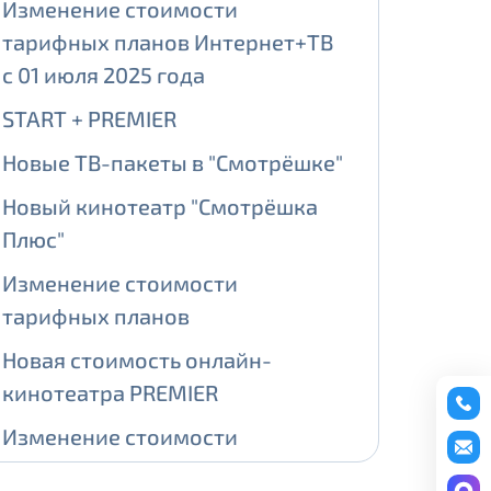
Изменение стоимости
тарифных планов Интернет+ТВ
ении обработки персональных
с 01 июля 2025 года
START + PREMIER
Новые ТВ-пакеты в "Смотрёшке"
На карте
Новый кинотеатр "Смотрёшка
Плюс"
ии обработки персональных
Изменение стоимости
едующее выделение публичного IP
тарифных планов
й IP адрес -
5000 рублей
Новая стоимость онлайн-
сетевых реквизитов.
кинотеатра PREMIER
Изменение стоимости
едоставления услуги.
адрес в течение трех календарных
тарифных планов