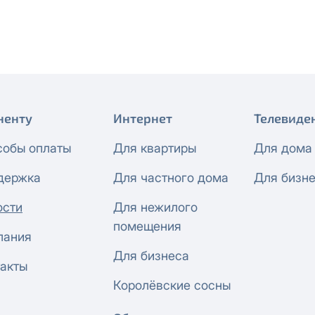
 будет автоматически изменен на приватный IP-адрес и п
ез дополнительного уведомления.
визиты можно по эл.почте
support@vermont-it.ru
или телеф
ненту
Интернет
Телевиде
собы оплаты
Для квартиры
Для дома
держка
Для частного дома
Для бизн
ости
Для нежилого
помещения
пания
Для бизнеса
акты
Королёвские сосны