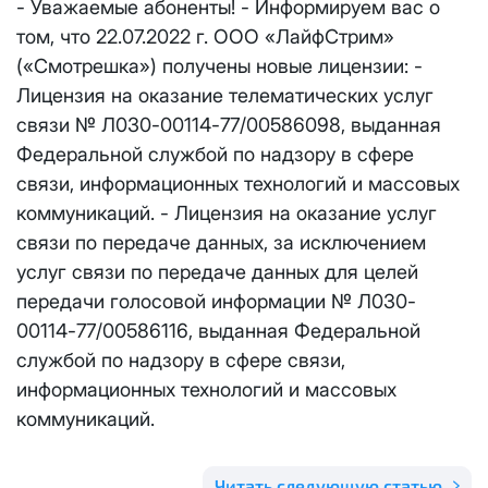
- Уважаемые абоненты! - Информируем вас о
Отправить
том, что 22.07.2022 г. ООО «ЛайфСтрим»
Email
*
Телевидение
КС 300
Email
*
(«Смотрешка») получены новые лицензии: -
Я даю
согласие на обработку персональных данных
в
Лицензия на оказание телематических услуг
соответствии с
Политикой в отношении обработки
Аренда оборудования
НП20
персональных данных
связи № Л030-00114-77/00586098, выданная
Федеральной службой по надзору в сфере
Я даю
согласие на обработку персональных данных
в
КС 500
соответствии с
Политикой в отношении обработки
Адрес подключения
*
связи, информационных технологий и массовых
персональных данных
коммуникаций. - Лицензия на оказание услуг
НП30
связи по передаче данных, за исключением
Отправить
услуг связи по передаче данных для целей
НП50
передачи голосовой информации № Л030-
Я даю
согласие на обработку персональных данных
в
соответствии с
Политикой в отношении обработки
00114-77/00586116, выданная Федеральной
персональных данных
Выделение публичного IP адреса один раз
НП100
службой по надзору в сфере связи,
осуществляется бесплатно, за каждое
Отправить
информационных технологий и массовых
последующее выделение публичного IP адреса с
Стандарт
коммуникаций.
лицевого счета единовременно списывается
3000
рублей.
МойДом100
Читать следующую статью