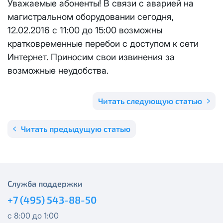
Уважаемые абоненты! В связи с аварией на
Отправить
магистральном оборудовании сегодня,
Email
*
Телевидение
КС 300
Email
*
12.02.2016 с 11:00 до 15:00 возможны
Я даю
согласие на обработку персональных данных
в
кратковременные перебои с доступом к сети
соответствии с
Политикой в отношении обработки
Аренда оборудования
НП20
персональных данных
Интернет. Приносим свои извинения за
возможные неудобства.
Я даю
согласие на обработку персональных данных
в
КС 500
соответствии с
Политикой в отношении обработки
Адрес подключения
*
персональных данных
Читать следующую статью
НП30
Отправить
Читать предыдущую статью
НП50
Я даю
согласие на обработку персональных данных
в
соответствии с
Политикой в отношении обработки
персональных данных
Выделение публичного IP адреса один раз
НП100
осуществляется бесплатно, за каждое
Отправить
Служба поддержки
последующее выделение публичного IP адреса с
Стандарт
лицевого счета единовременно списывается
3000
+7 (495) 543-88-50
рублей.
МойДом100
с 8:00 до 1:00