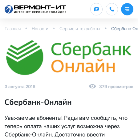
Оставить заявку
Заявка на подключение
Заявка на выделение /
ТВ Каналы
отключение публичного IP
Главная
Новости
Сервис и техработы
Сбербанк-О
ФИО
Физическое лицо
*
Юридическое лицо
ФИО
(по договору)
*
Тариф
Телефон
*
IP-адрес
(по договору)
*
3 августа 2016
379 просмотров
НП10
ФИО
*
Сбербанк-Онлайн
Услуга
КС 100
Телефон
*
Уважаемые абоненты! Рады вам сообщить, что
НП15
Телефон
*
теперь оплата наших услуг возможна через
Сбербанк-Онлайн. Достаточно ввести
Интернет
КС 200