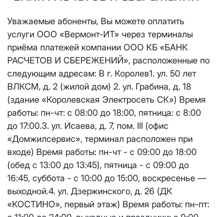
Отправить
Email
*
Уважаемые абоненты, Вы можете оплатить
Телевидение
КС 300
Email
*
услуги ООО «Вермонт-ИТ» через терминалы
Я даю
согласие на обработку персональных данных
в
соответствии с
Политикой в отношении обработки
приёма платежей компании ООО КБ «БАНК
Аренда оборудования
НП20
персональных данных
РАСЧЕТОВ И СБЕРЕЖЕНИЙ», расположенные по
Я даю
согласие на обработку персональных данных
в
следующим адресам: В г. Королев1. ул. 50 лет
КС 500
соответствии с
Политикой в отношении обработки
Адрес подключения
*
ВЛКСМ, д. 2 (жилой дом) 2. ул. Грабина, д. 18
персональных данных
(здание «Королевская Электросеть СК») Время
НП30
Отправить
работы: пн-чт: с 08:00 до 18:00, пятница: с 8:00
до 17:00.3. ул. Исаева, д. 7, пом. III (офис
НП50
Я даю
согласие на обработку персональных данных
в
«Домжилсервис», терминал расположен при
соответствии с
Политикой в отношении обработки
входе) Время работы: пн-чт - с 09:00 до 18:00
персональных данных
Выделение публичного IP адреса один раз
НП100
(обед с 13:00 до 13:45), пятница - с 09:00 до
осуществляется бесплатно, за каждое
Отправить
16:45, суббота - с 10:00 до 15:00, воскресенье —
последующее выделение публичного IP адреса с
Стандарт
выходной.4. ул. Дзержинского, д. 26 (ДК
лицевого счета единовременно списывается
3000
рублей.
«КОСТИНО», первый этаж) Время работы: пн-пт:
МойДом100