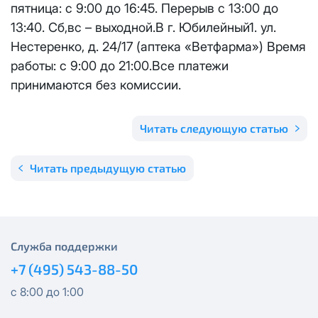
Получить новые сетевые реквизиты можно по
пятница: с 9:00 до 16:45. Перерыв с 13:00 до
Спутник 300
эл.почте
support@vermont-it.ru
или телефону
+7
13:40. Сб,вс – выходной.В г. Юбилейный1. ул.
(495) 543-88-50
.
Нестеренко, д. 24/17 (аптека «Ветфарма») Время
Эксклюзив + Кино
работы: с 9:00 до 21:00.Все платежи
принимаются без комиссии.
Спутник 500
Читать следующую статью
Публичный Новый
Читать предыдущую статью
Публичный Лайт
Коммерческий
Коммерческий Лайт
Служба поддержки
+7 (495) 543-88-50
МойДом1000*
с 8:00 до 1:00