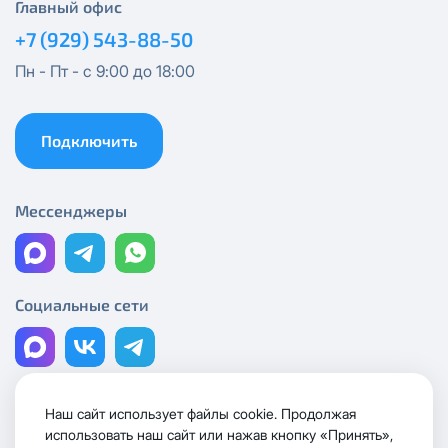
Гигант 1000
Главный офис
+7 (929) 543-88-50
Визендорф 50
Пн - Пт - с 9:00 до 18:00
Визендорф 100
Подключить
Визендорф 200
Мессенджеры
Визендорф 300*
Визендорф 500*
Социальные сети
Нептун 100М
Нептун 300М
Наш сайт использует файлы cookie. Продолжая
Лицензии и сертификаты
использовать наш сайт или нажав кнопку «Принять»,
Нептун 500М