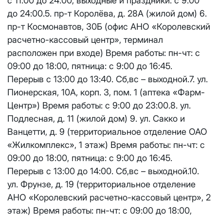
с 11:00 до 24:00, выходные и праздники: с 9:00
Единовременный платеж за смену выделенного
публичного IP адреса на новый публичный IP адрес
до 24:00.5. пр-т Королёва, д. 28А (жилой дом) 6.
Спутник 40
-
5000 рублей
пр-т Космонавтов, 30Б (офис АНО «Королевский
Активация услуги производится на следующий
расчетно-кассовый центр», терминал
Оптима
рабочий день после отправки Вам новых сетевых
расположен при входе) Время работы: пн-чт: с
реквизитов.
09:00 до 18:00, пятница: с 9:00 до 16:45.
Спутник 100
Ежемесячная абонентская плата за публичный IP-
Перерыв с 13:00 до 13:40. Сб,вс – выходной.7. ул.
адрес составляет
100 руб.
Пионерская, 10А, корп. 3, пом. 1 (аптека «Фарм-
МойДом200
Оформляя заявку на выделение публичного IP-
Центр») Время работы: с 9:00 до 23:00.8. ул.
адреса, Вы соглашаетесь с условиями
Подлесная, д. 11 (жилой дом) 9. ул. Сакко и
Спутник 200
предоставления услуги.
Ванцетти, д. 9 (территориальное отделение ОАО
Блокировка данной услуги невозможна. При
«Жилкомплекс», 1 этаж) Время работы: пн-чт: с
МойДом300
отсутствии оплаты за услугу публичный IP-адрес в
09:00 до 18:00, пятница: с 9:00 до 16:45.
течение трех календарных месяцев, публичный IP-
Перерыв с 13:00 до 14:00. Сб,вс – выходной.10.
адрес будет автоматически изменен на приватный
Эксклюзив
ул. Фрунзе, д. 19 (территориальное отделение
IP-адрес и предоставление услуги публичный IP-
адрес будет прекращено без дополнительного
АНО «Королевский расчетно-кассовый центр», 2
МойДом500
уведомления.
этаж) Время работы: пн-чт: с 09:00 до 18:00,