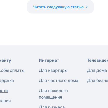
 будет автоматически изменен на приватный IP-адрес и п
ез дополнительного уведомления.
Читать следующую статью
визиты можно по эл.почте
support@vermont-it.ru
или телеф
ненту
Интернет
Телевиде
собы оплаты
Для квартиры
Для дома
держка
Для частного дома
Для бизн
ости
Для нежилого
помещения
пания
Для бизнеса