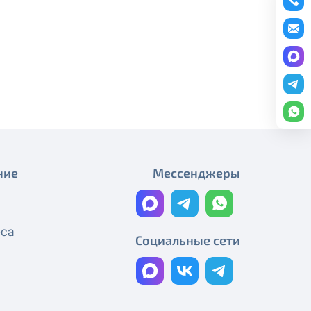
Плановые работы
редоставление услуги публичный
График работы
ону
+7 (495) 543-88-50
.
Плановые работы
Работы на магистральном
кабеле
Технические работы Смотрёшка
Технические работы Смотрёшка
ние
Мессенджеры
Технические работы Смотрёшка
Технические работы Смотрёшка
еса
Социальные сети
Технические работы Смотрёшка
Реорганизация узла связи
Технические работы Смотрёшка