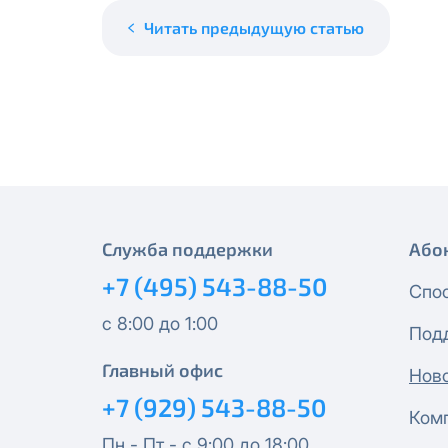
месяцев, публичный IP-адрес
Спутник 40
IP-адрес будет прекращено б
Читать предыдущую статью
Получить новые сетевые рек
Оптима
Спутник 100
МойДом200
Спутник 200
Служба поддержки
Або
+7 (495) 543-88-50
МойДом300
Спо
с 8:00 до 1:00
Под
Эксклюзив
Главный офис
Нов
МойДом500
+7 (929) 543-88-50
Ком
Пн - Пт - с 9:00 до 18:00
Спутник 300