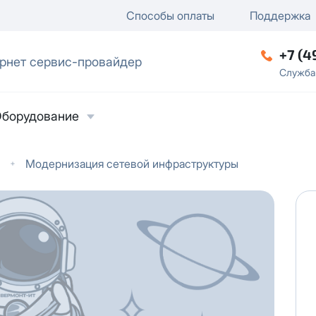
ключение
ку
еление / отключение публи
Способы оплаты
Поддержка
+7 (4
рнет сервис-провайдер
ческое лицо
Служба
борудование
Модернизация сетевой инфраструктуры
ласие на обработку персональных данных
в
твии с
Политикой в отношении обработки
ьных данных