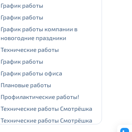
График работы
ении обработки персональных
График работы
График работы компании в
новогодние праздники
На карте
Технические работы
График работы
ии обработки персональных
График работы офиса
едующее выделение публичного IP
Плановые работы
й IP адрес -
5000 рублей
Профилактические работы!
сетевых реквизитов.
Технические работы Смотрёшка
едоставления услуги.
Технические работы Смотрёшка
адрес в течение трех календарных