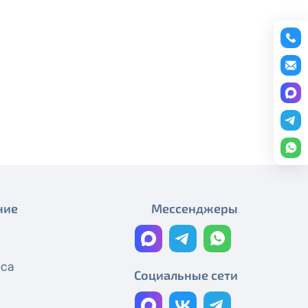
Плановые работы
редоставление услуги публичный
График работы
ону
+7 (495) 543-88-50
.
Плановые работы
Работы на магистральном
кабеле
Технические работы Смотрёшка
Технические работы Смотрёшка
Технические работы Смотрёшка
ние
Мессенджеры
Технические работы Смотрёшка
Технические работы Смотрёшка
еса
Реорганизация узла связи
Социальные сети
Технические работы Смотрёшка