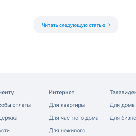
 будет автоматически изменен на приватный IP-адрес и п
ез дополнительного уведомления.
визиты можно по эл.почте
support@vermont-it.ru
или телеф
Читать следующую статью
ненту
Интернет
Телевиде
собы оплаты
Для квартиры
Для дома
держка
Для частного дома
Для бизн
ости
Для нежилого