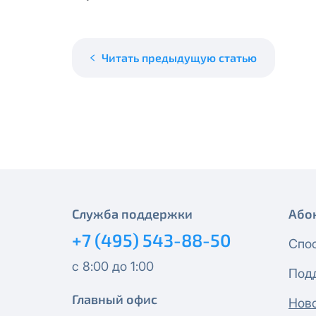
месяцев, публичный IP-адрес
Спутник 40
IP-адрес будет прекращено б
Получить новые сетевые рек
Оптима
Читать предыдущую статью
Спутник 100
МойДом200
Спутник 200
МойДом300
Служба поддержки
Або
+7 (495) 543-88-50
Эксклюзив
Спо
с 8:00 до 1:00
Под
МойДом500
Главный офис
Нов
Спутник 300