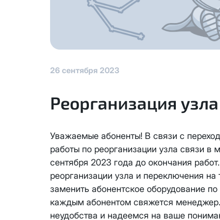
КС 300
Аренда оборудования
Я даю
согласие на обработку
данных
НП20
Адрес подключения
*
Отправить
КС 500
26 сентября 2023
НП30
Реорганизация узла
Я даю
согласие на обработку 
НП50
данных
Выделение публичного IP ад
Уважаемые абоненты! В связи с перехо
адреса с лицевого счета ед
Отправить
НП100
работы по реорганизации узла связи в 
Единовременный платеж за см
сентября 2023 года до окончания работ
Активация услуги производит
Стандарт
реорганизации узла и переключения на
Ежемесячная абонентская пла
заменить абонентское оборудование по
Оформляя заявку на выделени
МойДом100
каждым абонентом свяжется менеджер.
Блокировка данной услуги не
неудобства и надеемся на ваше понима