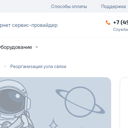
ключение
ку
еление / отключение публи
Способы оплаты
Поддержка
+7 (4
рнет сервис-провайдер
ческое лицо
Служба
борудование
Реорганизация узла связи
ласие на обработку персональных данных
в
твии с
Политикой в отношении обработки
ьных данных