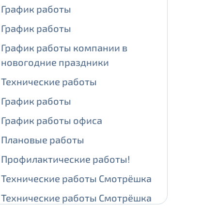
График работы
ении обработки персональных
График работы
График работы компании в
новогодние праздники
На карте
Технические работы
График работы
ии обработки персональных
График работы офиса
едующее выделение публичного IP
Плановые работы
й IP адрес -
5000 рублей
Профилактические работы!
сетевых реквизитов.
Технические работы Смотрёшка
едоставления услуги.
Технические работы Смотрёшка
адрес в течение трех календарных