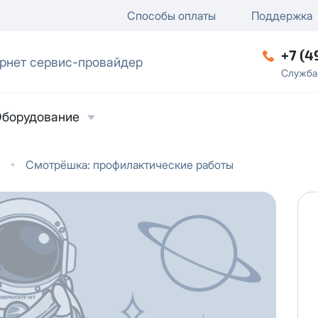
ключение
ку
еление / отключение публи
Способы оплаты
Поддержка
+7 (4
рнет сервис-провайдер
ческое лицо
Служба
борудование
Смотрёшка: профилактические работы
ласие на обработку персональных данных
в
твии с
Политикой в отношении обработки
ьных данных