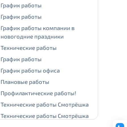
График работы
ении обработки персональных
График работы
График работы компании в
новогодние праздники
На карте
Технические работы
График работы
ии обработки персональных
График работы офиса
едующее выделение публичного IP
Плановые работы
й IP адрес -
5000 рублей
Профилактические работы!
сетевых реквизитов.
Технические работы Смотрёшка
едоставления услуги.
Технические работы Смотрёшка
адрес в течение трех календарных