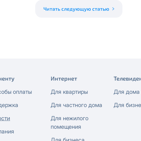
 будет автоматически изменен на приватный IP-адрес и п
ез дополнительного уведомления.
Читать следующую статью
визиты можно по эл.почте
support@vermont-it.ru
или телеф
ненту
Интернет
Телевиде
собы оплаты
Для квартиры
Для дома
держка
Для частного дома
Для бизн
ости
Для нежилого
помещения
пания
Для бизнеса