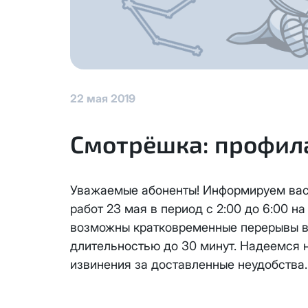
КС 300
Аренда оборудования
Я даю
согласие на обработку
данных
НП20
Адрес подключения
*
Отправить
КС 500
22 мая 2019
НП30
Смотрёшка: профил
Я даю
согласие на обработку 
НП50
данных
Выделение публичного IP ад
Уважаемые абоненты! Информируем вас
адреса с лицевого счета ед
Отправить
НП100
работ 23 мая в период с 2:00 до 6:00 н
Единовременный платеж за см
возможны кратковременные перерывы в
Активация услуги производит
Стандарт
длительностью до 30 минут. Надеемся 
Ежемесячная абонентская пла
извинения за доставленные неудобства.
Оформляя заявку на выделени
МойДом100
Блокировка данной услуги не