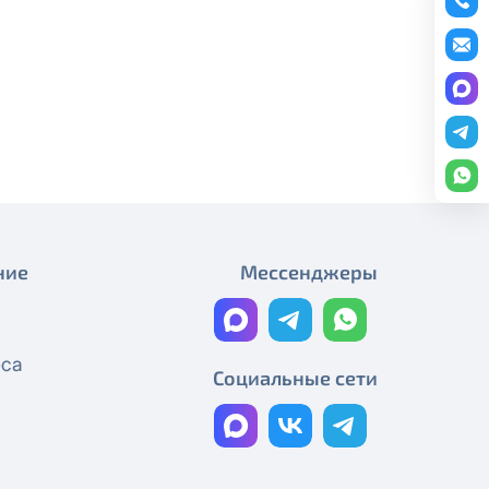
Плановые работы
редоставление услуги публичный
График работы
ону
+7 (495) 543-88-50
.
Плановые работы
Работы на магистральном
кабеле
Технические работы Смотрёшка
Технические работы Смотрёшка
ние
Мессенджеры
Технические работы Смотрёшка
Технические работы Смотрёшка
еса
Социальные сети
Технические работы Смотрёшка
Реорганизация узла связи
Технические работы Смотрёшка