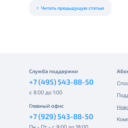
месяцев, публичный IP-адрес
Спутник 40
IP-адрес будет прекращено б
Читать предыдущую статью
Получить новые сетевые рек
Оптима
Спутник 100
МойДом200
Спутник 200
Служба поддержки
Або
+7 (495) 543-88-50
МойДом300
Спо
с 8:00 до 1:00
Под
Эксклюзив
Главный офис
Нов
МойДом500
+7 (929) 543-88-50
Ком
Пн - Пт - с 9:00 до 18:00
Спутник 300