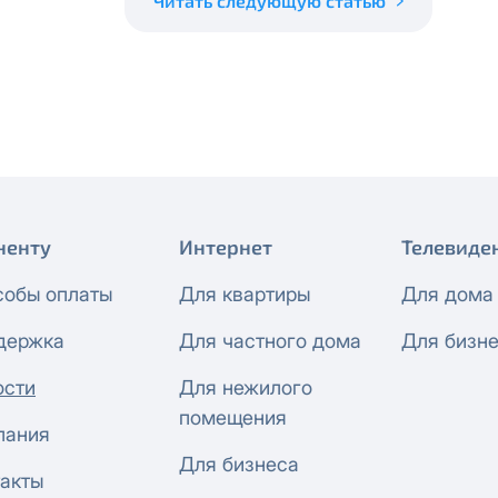
Читать следующую статью
 будет автоматически изменен на приватный IP-адрес и п
ез дополнительного уведомления.
визиты можно по эл.почте
support@vermont-it.ru
или телеф
ненту
Интернет
Телевиде
собы оплаты
Для квартиры
Для дома
держка
Для частного дома
Для бизн
ости
Для нежилого
помещения
пания
Для бизнеса
акты