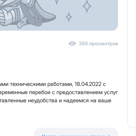
 персональных данных
в соответствии с
Политикой в отнош
355 просмотров
персональных данных
в соответствии с
Политикой в отношен
реса один раз осуществляется бесплатно, за каждое посл
ми техническими работами, 18.04.2022 с
иновременно списывается
3000 рублей.
овременные перебои с предоставлением услуг
ену выделенного публичного IP адреса на новый публичны
ставленные неудобства и надеемся на ваше
ся на следующий рабочий день после отправки Вам новых 
та за публичный IP-адрес составляет
100 руб.
е публичного IP-адреса, Вы соглашаетесь с условиями пр
возможна. При отсутствии оплаты за услугу публичный IP-