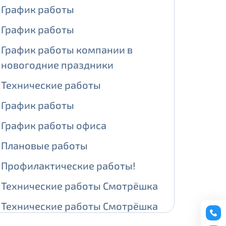
График работы
ении обработки персональных
График работы
График работы компании в
новогодние праздники
На карте
Технические работы
График работы
ии обработки персональных
График работы офиса
едующее выделение публичного IP
Плановые работы
й IP адрес -
5000 рублей
Профилактические работы!
сетевых реквизитов.
Технические работы Смотрёшка
едоставления услуги.
Технические работы Смотрёшка
адрес в течение трех календарных