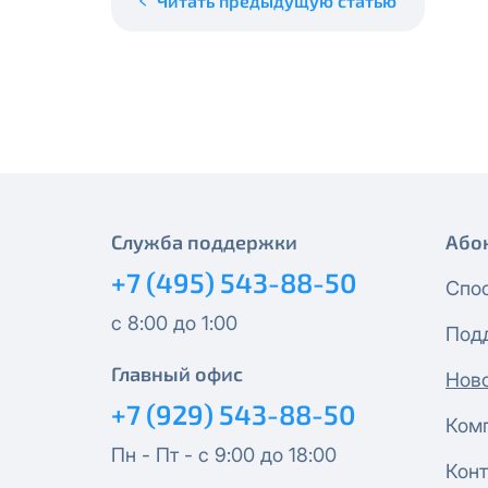
Читать предыдущую статью
месяцев, публичный IP-адрес
Спутник 40
IP-адрес будет прекращено б
Получить новые сетевые рек
Оптима
Спутник 100
МойДом200
Служба поддержки
Або
Спутник 200
+7 (495) 543-88-50
Спо
МойДом300
с 8:00 до 1:00
Под
Эксклюзив
Главный офис
Нов
+7 (929) 543-88-50
Ком
МойДом500
Пн - Пт - с 9:00 до 18:00
Конт
Спутник 300