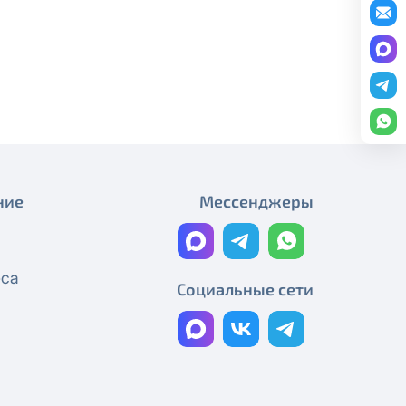
Плановые работы
редоставление услуги публичный
График работы
ону
+7 (495) 543-88-50
.
Плановые работы
Работы на магистральном
кабеле
Технические работы Смотрёшка
ние
Мессенджеры
Технические работы Смотрёшка
Технические работы Смотрёшка
еса
Технические работы Смотрёшка
Социальные сети
Технические работы Смотрёшка
Реорганизация узла связи
Технические работы Смотрёшка