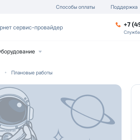
ключение
ку
еление / отключение публи
Способы оплаты
Поддержка
+7 (4
рнет сервис-провайдер
ческое лицо
Служба
борудование
Плановые работы
ласие на обработку персональных данных
в
твии с
Политикой в отношении обработки
ьных данных