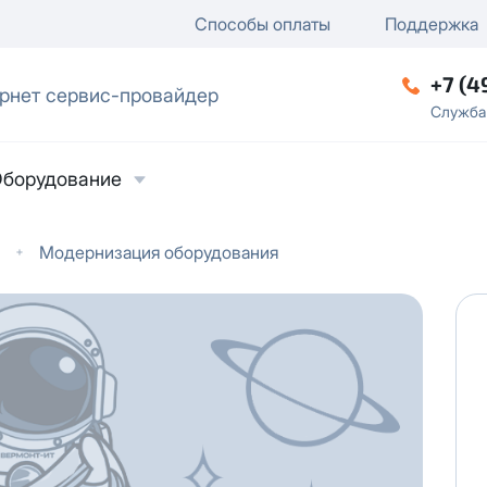
ключение
ку
еление / отключение публи
Способы оплаты
Поддержка
+7 (4
рнет сервис-провайдер
ческое лицо
Служба
борудование
Модернизация оборудования
ласие на обработку персональных данных
в
твии с
Политикой в отношении обработки
ьных данных