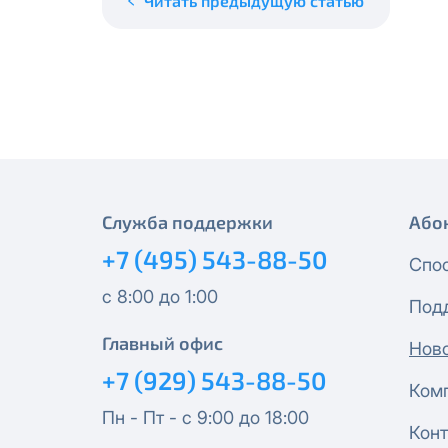
Читать предыдущую статью
месяцев, публичный IP-адрес
Спутник 40
IP-адрес будет прекращено б
Получить новые сетевые рек
Оптима
Спутник 100
МойДом200
Служба поддержки
Або
Спутник 200
+7 (495) 543-88-50
Спо
МойДом300
с 8:00 до 1:00
Под
Эксклюзив
Главный офис
Нов
+7 (929) 543-88-50
Ком
МойДом500
Пн - Пт - с 9:00 до 18:00
Конт
Спутник 300