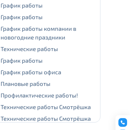
График работы
ении обработки персональных
График работы
График работы компании в
новогодние праздники
На карте
Технические работы
График работы
ии обработки персональных
График работы офиса
едующее выделение публичного IP
Плановые работы
й IP адрес -
5000 рублей
Профилактические работы!
сетевых реквизитов.
Технические работы Смотрёшка
едоставления услуги.
Технические работы Смотрёшка
адрес в течение трех календарных