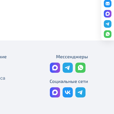
Плановые работы
редоставление услуги публичный
График работы
ону
+7 (495) 543-88-50
.
Плановые работы
Работы на магистральном
кабеле
Технические работы Смотрёшка
ние
Мессенджеры
Технические работы Смотрёшка
Технические работы Смотрёшка
еса
Технические работы Смотрёшка
Социальные сети
Технические работы Смотрёшка
Реорганизация узла связи
Технические работы Смотрёшка