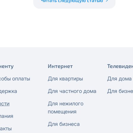
Читать следующую статью
 будет автоматически изменен на приватный IP-адрес и п
ез дополнительного уведомления.
визиты можно по эл.почте
support@vermont-it.ru
или телеф
ненту
Интернет
Телевиде
собы оплаты
Для квартиры
Для дома
держка
Для частного дома
Для бизн
ости
Для нежилого
помещения
пания
Для бизнеса
акты