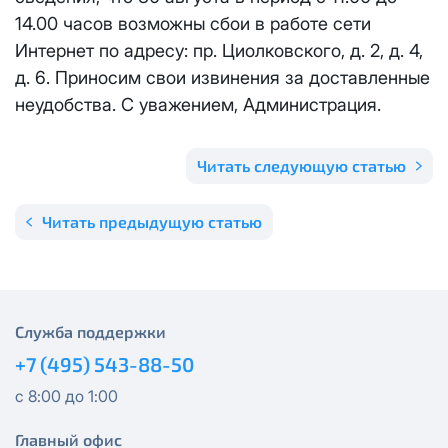
Отправить
14.00 часов возможны сбои в работе сети
Email
*
Телевидение
Интернет по адресу: пр. Циолковского, д. 2, д. 4,
КС 300
Email
*
Я даю
согласие на обработку персональных данных
в
д. 6. Приносим свои извинения за доставленные
соответствии с
Политикой в отношении обработки
Аренда оборудования
неудобства. С уважением, Администрация.
НП20
персональных данных
Я даю
согласие на обработку персональных данных
в
КС 500
соответствии с
Политикой в отношении обработки
Читать следующую статью
Адрес подключения
*
персональных данных
НП30
Читать предыдущую статью
Отправить
НП50
Я даю
согласие на обработку персональных данных
в
соответствии с
Политикой в отношении обработки
персональных данных
Выделение публичного IP адреса один раз
НП100
Служба поддержки
осуществляется бесплатно, за каждое
Отправить
+7 (495) 543-88-50
последующее выделение публичного IP адреса с
Стандарт
лицевого счета единовременно списывается
3000
с 8:00 до 1:00
рублей.
МойДом100
Главный офис