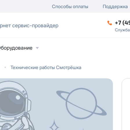
ключение
ку
еление / отключение публи
Способы оплаты
Поддержка
+7 (4
рнет сервис-провайдер
ческое лицо
Служба
борудование
Технические работы Смотрёшка
ласие на обработку персональных данных
в
твии с
Политикой в отношении обработки
ьных данных