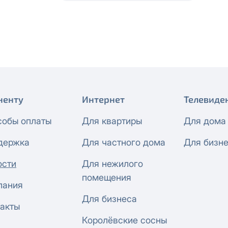
 будет автоматически изменен на приватный IP-адрес и п
ез дополнительного уведомления.
визиты можно по эл.почте
support@vermont-it.ru
или телеф
ненту
Интернет
Телевиде
собы оплаты
Для квартиры
Для дома
держка
Для частного дома
Для бизн
ости
Для нежилого
помещения
пания
Для бизнеса
акты
Королёвские сосны