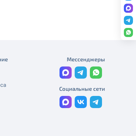
Плановые работы
редоставление услуги публичный
График работы
ону
+7 (495) 543-88-50
.
Плановые работы
Работы на магистральном
кабеле
Технические работы Смотрёшка
ние
Мессенджеры
Технические работы Смотрёшка
Технические работы Смотрёшка
еса
Социальные сети
Технические работы Смотрёшка
Технические работы Смотрёшка
Реорганизация узла связи
Технические работы Смотрёшка