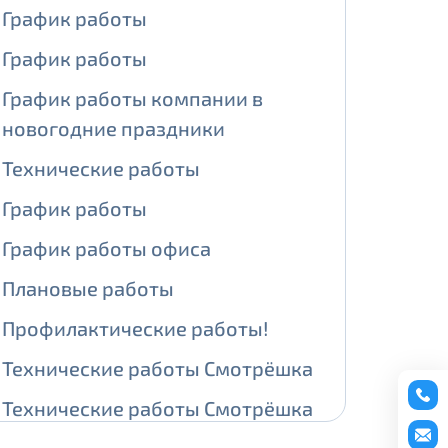
График работы
ении обработки персональных
График работы
График работы компании в
новогодние праздники
На карте
Технические работы
График работы
ии обработки персональных
График работы офиса
едующее выделение публичного IP
Плановые работы
й IP адрес -
5000 рублей
Профилактические работы!
сетевых реквизитов.
Технические работы Смотрёшка
едоставления услуги.
Технические работы Смотрёшка
адрес в течение трех календарных