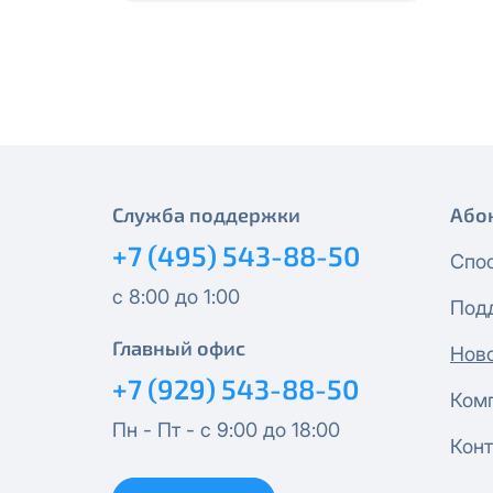
месяцев, публичный IP-адрес
Спутник 40
IP-адрес будет прекращено б
Получить новые сетевые рек
Оптима
Спутник 100
МойДом200
Служба поддержки
Або
+7 (495) 543-88-50
Спутник 200
Спо
с 8:00 до 1:00
Под
МойДом300
Главный офис
Нов
Эксклюзив
+7 (929) 543-88-50
Ком
Пн - Пт - с 9:00 до 18:00
МойДом500
Конт
Спутник 300