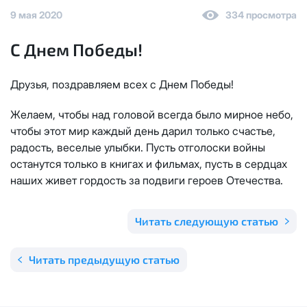
Отправить
9 мая 2020
334 просмотра
Email
*
Телевидение
КС 300
Email
*
C Днем Победы!
Я даю
согласие на обработку персональных данных
в
соответствии с
Политикой в отношении обработки
Аренда оборудования
НП20
персональных данных
Друзья, поздравляем всех с Днем Победы!
Я даю
согласие на обработку персональных данных
в
КС 500
соответствии с
Политикой в отношении обработки
Желаем, чтобы над головой всегда было мирное небо,
Адрес подключения
*
персональных данных
чтобы этот мир каждый день дарил только счастье,
радость, веселые улыбки. Пусть отголоски войны
НП30
Отправить
останутся только в книгах и фильмах, пусть в сердцах
наших живет гордость за подвиги героев Отечества.
НП50
Я даю
согласие на обработку персональных данных
в
соответствии с
Политикой в отношении обработки
персональных данных
Читать следующую статью
Выделение публичного IP адреса один раз
НП100
осуществляется бесплатно, за каждое
Отправить
последующее выделение публичного IP адреса с
Стандарт
Читать предыдущую статью
лицевого счета единовременно списывается
3000
рублей.
МойДом100