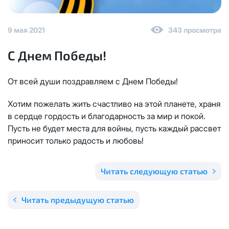
Отправить
Email
*
Телевидение
КС 300
Email
*
9 мая 2021
343 просмотра
Я даю
согласие на обработку персональных данных
в
соответствии с
Политикой в отношении обработки
Аренда оборудования
С Днем Победы!
НП20
персональных данных
Я даю
согласие на обработку персональных данных
в
От всей души поздравляем с Днем Победы!
КС 500
соответствии с
Политикой в отношении обработки
Адрес подключения
*
персональных данных
Хотим пожелать жить счастливо на этой планете, храня
НП30
Отправить
в сердце гордость и благодарность за мир и покой.
Пусть не будет места для войны, пусть каждый рассвет
НП50
приносит только радость и любовь!
Я даю
согласие на обработку персональных данных
в
соответствии с
Политикой в отношении обработки
персональных данных
Выделение публичного IP адреса один раз
НП100
Читать следующую статью
осуществляется бесплатно, за каждое
Отправить
последующее выделение публичного IP адреса с
Стандарт
Читать предыдущую статью
лицевого счета единовременно списывается
3000
рублей.
МойДом100