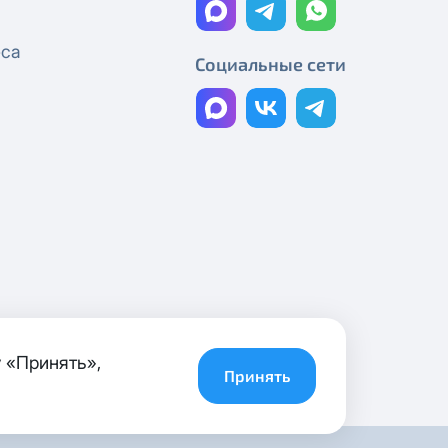
С Днём Победы!
еса
Социальные сети
С Праздником Весны и Труда, с 1
Мая!
График работы в праздничные
дни
С 8 Марта!
График работы компании
С Днём защитника Отечества!
График работы компании
 «Принять»,
С Рождеством!
Принять
С наступающим Новым годом!