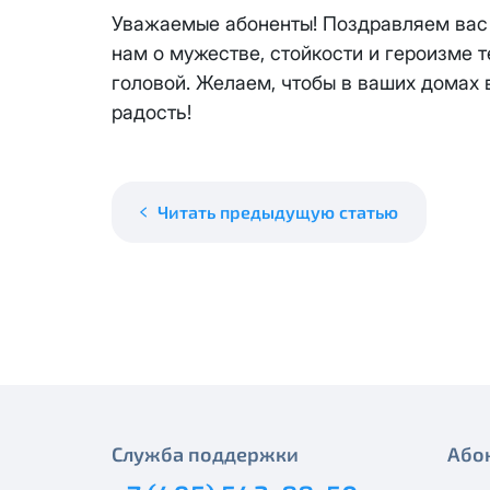
месяцев, публичный IP-адрес
Спутник 40
Уважаемые абоненты! Поздравляем вас 
IP-адрес будет прекращено б
нам о мужестве, стойкости и героизме т
Получить новые сетевые рек
Оптима
головой. Желаем, чтобы в ваших домах 
радость!
Спутник 100
МойДом200
Читать предыдущую статью
Спутник 200
МойДом300
Эксклюзив
МойДом500
Служба поддержки
Або
Спутник 300