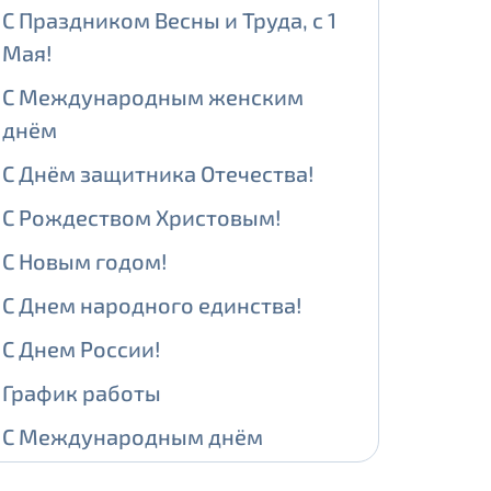
С Праздником Весны и Труда, с 1
Мая!
ении обработки персональных
С Международным женским
днём
С Днём защитника Отечества!
На карте
С Рождеством Христовым!
ии обработки персональных
С Новым годом!
едующее выделение публичного IP
С Днем народного единства!
й IP адрес -
5000 рублей
С Днем России!
сетевых реквизитов.
График работы
С Международным днём
едоставления услуги.
адрес в течение трех календарных
защиты детей!