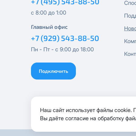
+7 (495) 543-88-50
Спо
с 8:00 до 1:00
Под
Эксклюзив + Кино
Главный офис
Нов
Спутник 500
+7 (929) 543-88-50
Ком
Пн - Пт - с 9:00 до 18:00
Публичный Новый
Конт
Публичный Лайт
Подключить
Коммерческий
Коммерческий Лайт
Наш сайт использует файлы cookie.
МойДом1000*
Вы даёте согласие на обработку фай
Гигант 1000