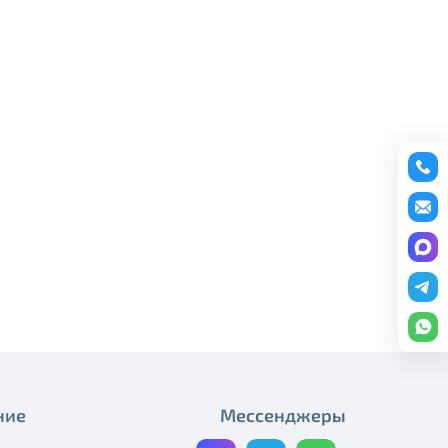
редоставление услуги публичный
С Днём Победы!
ону
+7 (495) 543-88-50
.
С праздником Весны и Труда!
С праздником Весны и Труда!
График работы в майские
праздники
С Днём космонавтики!
С Рождеством Христовым!
С Новым годом!
График работы компании в
новогодние праздники
С Днём России!
ние
Мессенджеры
График работы компании