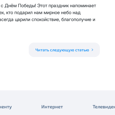
 будет автоматически изменен на приватный IP-адрес и п
с Днём Победы! Этот праздник напоминает
ез дополнительного уведомления.
ех, кто подарил нам мирное небо над
визиты можно по эл.почте
support@vermont-it.ru
или телеф
всегда царили спокойствие, благополучие и
Читать следующую статью
ненту
Интернет
Телевиде