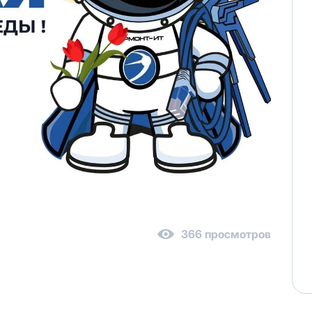
 персональных данных
в соответствии с
Политикой в отнош
персональных данных
в соответствии с
Политикой в отношен
реса один раз осуществляется бесплатно, за каждое посл
иновременно списывается
3000 рублей.
ену выделенного публичного IP адреса на новый публичны
366 просмотров
ся на следующий рабочий день после отправки Вам новых 
та за публичный IP-адрес составляет
100 руб.
е публичного IP-адреса, Вы соглашаетесь с условиями пр
возможна. При отсутствии оплаты за услугу публичный IP-