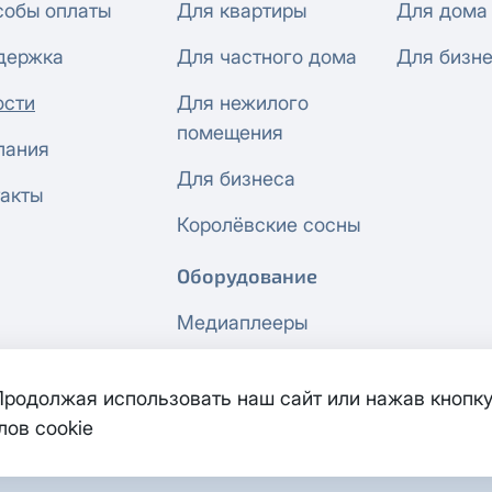
собы оплаты
Для квартиры
Для дома
держка
Для частного дома
Для бизн
ости
Для нежилого
помещения
пания
Для бизнеса
акты
Королёвские сосны
Оборудование
Медиаплееры
Сетевое
 Продолжая использовать наш сайт или нажав кнопку
оборудование
лов cookie