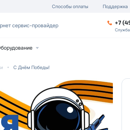
ключение
ку
еление / отключение публи
Способы оплаты
Поддержка
+7 (4
рнет сервис-провайдер
ческое лицо
Служба
борудование
ки
С Днём Победы!
ласие на обработку персональных данных
в
твии с
Политикой в отношении обработки
ьных данных