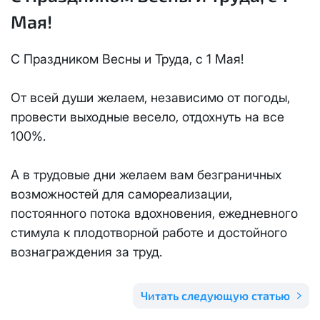
Отправить
Мая!
Email
*
Телевидение
КС 300
Email
*
Я даю
согласие на обработку персональных данных
в
С Праздником Весны и Труда, с 1 Мая!
соответствии с
Политикой в отношении обработки
Аренда оборудования
НП20
персональных данных
От всей души желаем, независимо от погоды,
Я даю
согласие на обработку персональных данных
в
КС 500
провести выходные весело, отдохнуть на все
соответствии с
Политикой в отношении обработки
Адрес подключения
*
персональных данных
100%.
НП30
Отправить
А в трудовые дни желаем вам безграничных
НП50
возможностей для самореализации,
Я даю
согласие на обработку персональных данных
в
постоянного потока вдохновения, ежедневного
соответствии с
Политикой в отношении обработки
персональных данных
Выделение публичного IP адреса один раз
НП100
стимула к плодотворной работе и достойного
осуществляется бесплатно, за каждое
вознаграждения за труд.
Отправить
последующее выделение публичного IP адреса с
Стандарт
лицевого счета единовременно списывается
3000
Читать следующую статью
рублей.
МойДом100