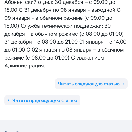
Абонентский отдел: 30 декабря – с 09.00 до
Отправить
18.00 С 31 декабря по 08 января - выходной С
Email
*
Телевидение
КС 300
Email
*
09 января - в обычном режиме (с 09.00 до
Я даю
согласие на обработку персональных данных
в
18.00) Служба технической поддержки: 30
соответствии с
Политикой в отношении обработки
Аренда оборудования
НП20
персональных данных
декабря – в обычном режиме (с 08.00 до 01.00)
31 декабря – с 08.00 до 21.00 01 января – с 14.00
Я даю
согласие на обработку персональных данных
в
КС 500
соответствии с
Политикой в отношении обработки
Адрес подключения
*
до 01.00 С 02 января по 08 января – в обычном
персональных данных
режиме (с 08.00 до 01.00) С уважением,
НП30
Администрация.
Отправить
НП50
Я даю
согласие на обработку персональных данных
в
Читать следующую статью
соответствии с
Политикой в отношении обработки
персональных данных
Выделение публичного IP адреса один раз
НП100
Читать предыдущую статью
осуществляется бесплатно, за каждое
Отправить
последующее выделение публичного IP адреса с
Стандарт
лицевого счета единовременно списывается
3000
рублей.
МойДом100