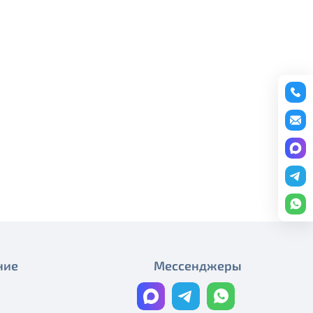
редоставление услуги публичный
С Днём Победы!
ону
+7 (495) 543-88-50
.
С праздником Весны и Труда!
С праздником Весны и Труда!
График работы в майские
праздники
С Днём космонавтики!
С Рождеством Христовым!
С Новым годом!
График работы компании в
новогодние праздники
ние
Мессенджеры
С Днём России!
График работы компании