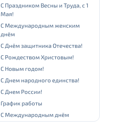
С Праздником Весны и Труда, с 1
Мая!
ении обработки персональных
С Международным женским
днём
С Днём защитника Отечества!
На карте
С Рождеством Христовым!
ии обработки персональных
С Новым годом!
едующее выделение публичного IP
С Днем народного единства!
й IP адрес -
5000 рублей
С Днем России!
сетевых реквизитов.
График работы
С Международным днём
едоставления услуги.
адрес в течение трех календарных
защиты детей!