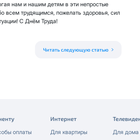
 будет автоматически изменен на приватный IP-адрес и п
огая нам и нашим детям в эти непростые
ез дополнительного уведомления.
бо всем трудящимся, пожелать здоровья, сил
визиты можно по эл.почте
support@vermont-it.ru
или телеф
туации! С Днём Труда!
Читать следующую статью
ненту
Интернет
Телевиде
собы оплаты
Для квартиры
Для дома