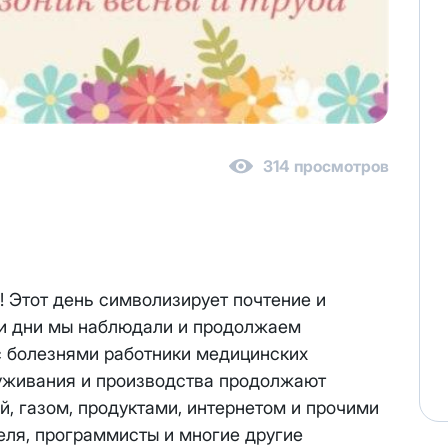
 персональных данных
в соответствии с
Политикой в отнош
314 просмотров
персональных данных
в соответствии с
Политикой в отношен
реса один раз осуществляется бесплатно, за каждое посл
иновременно списывается
3000 рублей.
 Этот день символизирует почтение и
ену выделенного публичного IP адреса на новый публичны
 эти дни мы наблюдали и продолжаем
ся на следующий рабочий день после отправки Вам новых 
с болезнями работники медицинских
та за публичный IP-адрес составляет
100 руб.
уживания и производства продолжают
е публичного IP-адреса, Вы соглашаетесь с условиями пр
й, газом, продуктами, интернетом и прочими
возможна. При отсутствии оплаты за услугу публичный IP-
еля, программисты и многие другие