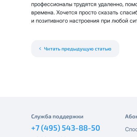
месяцев, публичный IP-адрес
профессионалы трудятся удаленно, пом
Спутник 40
IP-адрес будет прекращено б
времена. Хочется просто сказать спаси
Получить новые сетевые рек
и позитивного настроения при любой си
Оптима
Спутник 100
Читать предыдущую статью
МойДом200
Спутник 200
МойДом300
Эксклюзив
Служба поддержки
Або
МойДом500
+7 (495) 543-88-50
Спо
Спутник 300