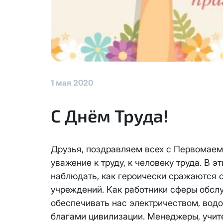
КС 300
Аренда оборудования
Я даю
согласие на обработку
данных
НП20
Адрес подключения
*
Отправить
КС 500
1 мая 2020
НП30
С Днём Труда!
Я даю
согласие на обработку 
НП50
данных
Выделение публичного IP ад
адреса с лицевого счета ед
Отправить
Друзья, поздравляем всех с Первомаем!
НП100
Единовременный платеж за см
уважение к труду, к человеку труда. В
Активация услуги производит
наблюдать, как героически сражаются 
Стандарт
Ежемесячная абонентская пла
учреждений. Как работники сферы обсл
Оформляя заявку на выделени
обеспечивать нас электричеством, водо
МойДом100
Блокировка данной услуги не
благами цивилизации. Менеджеры, учит