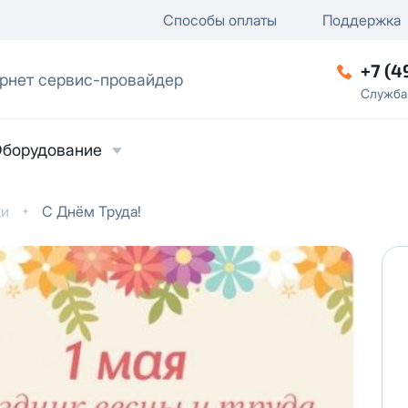
ключение
ку
еление / отключение публи
Способы оплаты
Поддержка
+7 (4
рнет сервис-провайдер
ческое лицо
Служба
борудование
ки
С Днём Труда!
ласие на обработку персональных данных
в
твии с
Политикой в отношении обработки
ьных данных