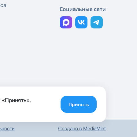
еса
Социальные сети
С Днём Победы!
С Праздником Весны и Труда, с 1
Мая!
График работы в праздничные
дни
С 8 Марта!
График работы компании
С Днём защитника Отечества!
 «Принять»,
График работы компании
Принять
С Рождеством!
С наступающим Новым годом!
Создано в MediaMint
ьности