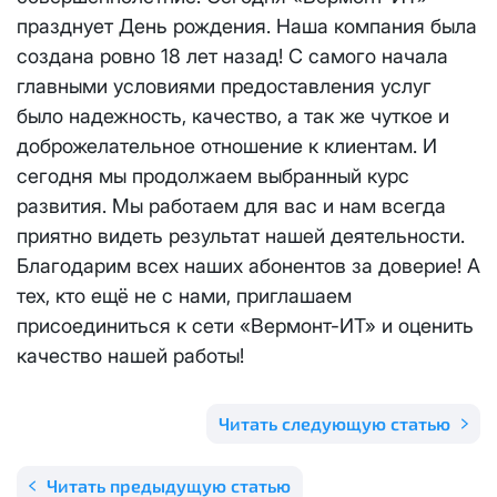
Отправить
празднует День рождения. Наша компания была
Email
*
Телевидение
создана ровно 18 лет назад! С самого начала
КС 300
Email
*
Я даю
согласие на обработку персональных данных
в
главными условиями предоставления услуг
соответствии с
Политикой в отношении обработки
Аренда оборудования
было надежность, качество, а так же чуткое и
НП20
персональных данных
доброжелательное отношение к клиентам. И
Я даю
согласие на обработку персональных данных
в
сегодня мы продолжаем выбранный курс
КС 500
соответствии с
Политикой в отношении обработки
Адрес подключения
*
развития. Мы работаем для вас и нам всегда
персональных данных
приятно видеть результат нашей деятельности.
НП30
Отправить
Благодарим всех наших абонентов за доверие! А
тех, кто ещё не с нами, приглашаем
НП50
Я даю
согласие на обработку персональных данных
в
присоединиться к сети «Вермонт-ИТ» и оценить
соответствии с
Политикой в отношении обработки
персональных данных
качество нашей работы!
Выделение публичного IP адреса один раз
НП100
осуществляется бесплатно, за каждое
Отправить
последующее выделение публичного IP адреса с
Стандарт
Читать следующую статью
лицевого счета единовременно списывается
3000
рублей.
МойДом100
Читать предыдущую статью