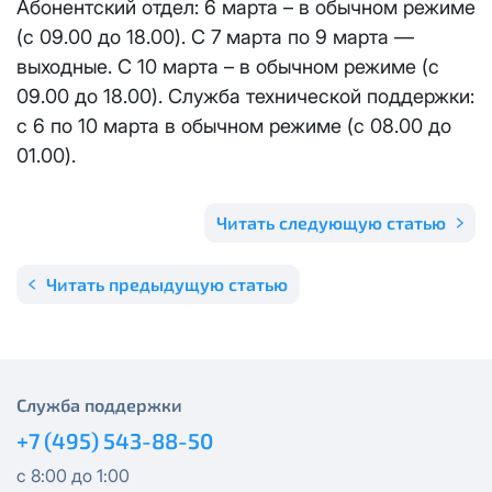
Абонентский отдел: 6 марта – в обычном режиме
Отправить
(с 09.00 до 18.00). С 7 марта по 9 марта —
Email
*
Телевидение
КС 300
Email
*
выходные. С 10 марта – в обычном режиме (с
Я даю
согласие на обработку персональных данных
в
09.00 до 18.00). Служба технической поддержки:
соответствии с
Политикой в отношении обработки
Аренда оборудования
НП20
персональных данных
с 6 по 10 марта в обычном режиме (с 08.00 до
01.00).
Я даю
согласие на обработку персональных данных
в
КС 500
соответствии с
Политикой в отношении обработки
Адрес подключения
*
персональных данных
Читать следующую статью
НП30
Отправить
Читать предыдущую статью
НП50
Я даю
согласие на обработку персональных данных
в
соответствии с
Политикой в отношении обработки
персональных данных
Выделение публичного IP адреса один раз
НП100
осуществляется бесплатно, за каждое
Отправить
Служба поддержки
последующее выделение публичного IP адреса с
Стандарт
лицевого счета единовременно списывается
3000
+7 (495) 543-88-50
рублей.
МойДом100
с 8:00 до 1:00