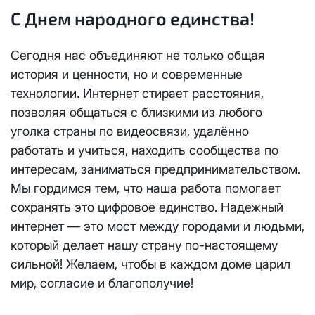
Отправить
С Днем народного единства!
Email
*
Телевидение
КС 300
Email
*
Я даю
согласие на обработку персональных данных
в
Сегодня нас объединяют не только общая
соответствии с
Политикой в отношении обработки
Аренда оборудования
история и ценности, но и современные
НП20
персональных данных
технологии. Интернет стирает расстояния,
Я даю
согласие на обработку персональных данных
в
позволяя общаться с близкими из любого
КС 500
соответствии с
Политикой в отношении обработки
Адрес подключения
*
персональных данных
уголка страны по видеосвязи, удалённо
работать и учиться, находить сообщества по
НП30
Отправить
интересам, заниматься предпринимательством.
Мы гордимся тем, что наша работа помогает
НП50
Я даю
согласие на обработку персональных данных
в
сохранять это цифровое единство. Надежный
соответствии с
Политикой в отношении обработки
персональных данных
интернет — это мост между городами и людьми,
Выделение публичного IP адреса один раз
НП100
осуществляется бесплатно, за каждое
который делает нашу страну по-настоящему
Отправить
последующее выделение публичного IP адреса с
сильной! Желаем, чтобы в каждом доме царил
Стандарт
лицевого счета единовременно списывается
3000
мир, согласие и благополучие!
рублей.
МойДом100