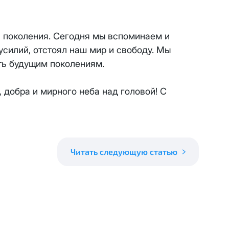
 будет автоматически изменен на приватный IP-адрес и п
ез дополнительного уведомления.
визиты можно по эл.почте
support@vermont-it.ru
или телеф
я поколения. Сегодня мы вспоминаем и
усилий, отстоял наш мир и свободу. Мы
ть будущим поколениям.
добра и мирного неба над головой! С
Читать следующую статью