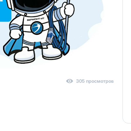
 персональных данных
в соответствии с
Политикой в отнош
персональных данных
в соответствии с
Политикой в отношен
реса один раз осуществляется бесплатно, за каждое посл
305 просмотров
иновременно списывается
3000 рублей.
ену выделенного публичного IP адреса на новый публичны
ся на следующий рабочий день после отправки Вам новых 
та за публичный IP-адрес составляет
100 руб.
е публичного IP-адреса, Вы соглашаетесь с условиями пр
возможна. При отсутствии оплаты за услугу публичный IP-