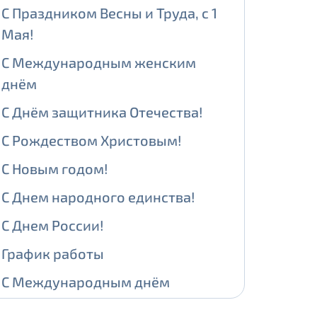
С Праздником Весны и Труда, с 1
Мая!
ении обработки персональных
С Международным женским
днём
С Днём защитника Отечества!
На карте
С Рождеством Христовым!
ии обработки персональных
С Новым годом!
едующее выделение публичного IP
С Днем народного единства!
й IP адрес -
5000 рублей
С Днем России!
сетевых реквизитов.
График работы
С Международным днём
едоставления услуги.
адрес в течение трех календарных
защиты детей!