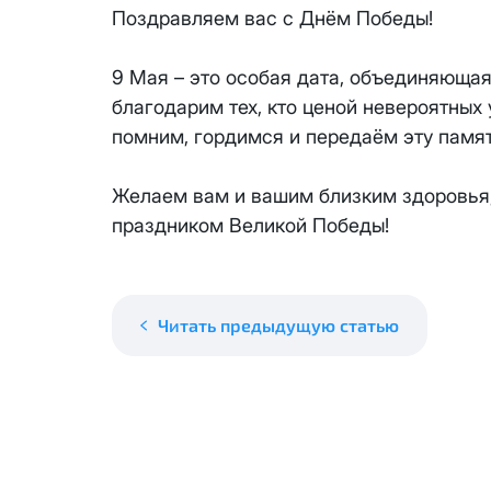
месяцев, публичный IP-адрес
Поздравляем вас с Днём Победы!
Спутник 40
IP-адрес будет прекращено б
Получить новые сетевые рек
9 Мая – это особая дата, объединяюща
Оптима
благодарим тех, кто ценой невероятных 
помним, гордимся и передаём эту памя
Спутник 100
Желаем вам и вашим близким здоровья, 
МойДом200
праздником Великой Победы!
Спутник 200
МойДом300
Читать предыдущую статью
Эксклюзив
МойДом500
Спутник 300