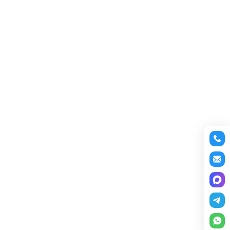
редоставление услуги публичный
С Днём Победы!
ону
+7 (495) 543-88-50
.
С праздником Весны и Труда!
С праздником Весны и Труда!
График работы в майские
праздники
С Днём космонавтики!
С Рождеством Христовым!
С Новым годом!
График работы компании в
новогодние праздники
С Днём России!
График работы компании