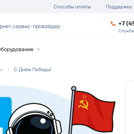
ключение
ку
еление / отключение публи
Способы оплаты
Поддержка
+7 (4
рнет сервис-провайдер
ческое лицо
Служба
борудование
ки
С Днём Победы!
ласие на обработку персональных данных
в
твии с
Политикой в отношении обработки
ьных данных