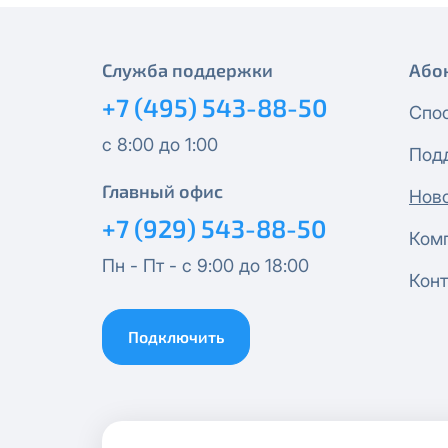
Эксклюзив + Кино
Служба поддержки
Або
+7 (495) 543-88-50
Спутник 500
Спо
с 8:00 до 1:00
Под
Публичный Новый
Главный офис
Нов
Публичный Лайт
+7 (929) 543-88-50
Ком
Пн - Пт - с 9:00 до 18:00
Коммерческий
Конт
Коммерческий Лайт
Подключить
МойДом1000*
Гигант 1000