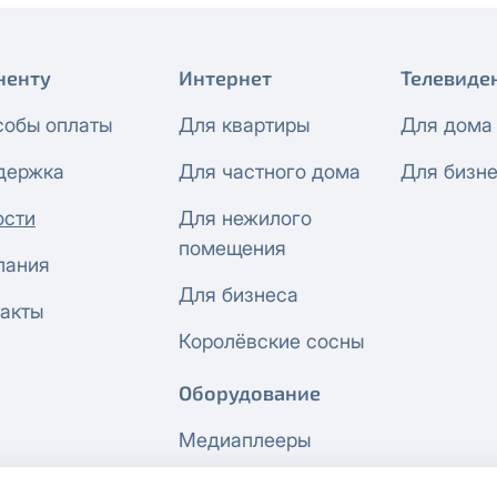
ненту
Интернет
Телевиде
собы оплаты
Для квартиры
Для дома
держка
Для частного дома
Для бизн
ости
Для нежилого
помещения
пания
Для бизнеса
акты
Королёвские сосны
Оборудование
Медиаплееры
Сетевое