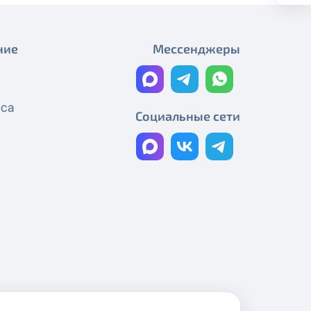
С Днём Победы!
ние
Мессенджеры
С Праздником Весны и Труда, с 1
Мая!
График работы в праздничные
еса
Социальные сети
дни
С 8 Марта!
График работы компании
С Днём защитника Отечества!
График работы компании
С Рождеством!
С наступающим Новым годом!